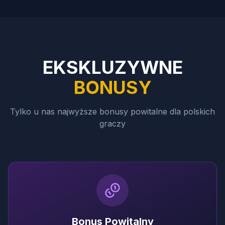
EKSKLUZYWNE
BONUSY
Tylko u nas najwyższe bonusy powitalne dla polskich
graczy
Bonus Powitalny