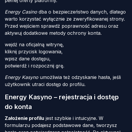
pełnej oferty platformy.
Energy Casino
dba o bezpieczeństwo danych, dlatego
warto korzystać wyłącznie ze zweryfikowanej strony.
Przed wejściem sprawdź poprawność adresu oraz
aktywuj dodatkowe metody ochrony konta.
wejdź na oficjalną witrynę,
kliknij przycisk logowania,
wpisz dane dostępu,
potwierdź i rozpocznij grę.
Energy Kasyno
umożliwia też odzyskanie hasła, jeśli
użytkownik utraci dostęp do profilu.
Energy Kasyno – rejestracja i dostęp
do konta
Założenie profilu
jest szybkie i intuicyjne. W
formularzu podajesz podstawowe dane, tworzysz