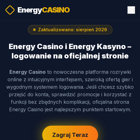
Energy
CASINO
Zaktualizowano: sierpień 2026
Energy Casino i Energy Kasyno –
logowanie na oficjalnej stronie
Energy Casino
to nowoczesna platforma rozrywki
online z intuicyjnym interfejsem, szeroką ofertą gier i
wygodnym systemem logowania. Jeśli chcesz szybko
przejść do konta, sprawdzić promocje i korzystać z
funkcji bez zbędnych komplikacji, oficjalna strona
Energy Casino jest najlepszym punktem startowym.
Zagraj Teraz