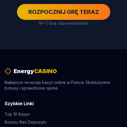
ROZPOCZNIJ GRĘ TERAZ
18+ | Graj odpowiedzialnie
Energy
CASINO
Najlepsze recenzje kasyn online w Polsce. Ekskluzywne
bonusy i sprawdzone opinie.
Szybkie Linki
Top 10 Kasyn
Bonusy Bez Depozytu